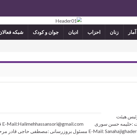
آمار
زنان
احزاب
ادیان
جوان و کودک
شبکه فعالا
E-Mail: Ahmadhajighadermaro رئیس هیئت
مدیره و بنیانگذار: احمد ح
مقام: سحرحاجی قادرمرحومی E-Mail: Sanahajighadermarhomi@gmail.com مسئول بروزرسانی :مصطفی ح