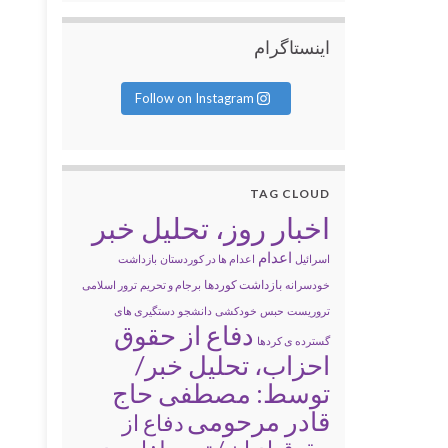
اینستاگرام
Follow on Instagram
TAG CLOUD
اخبار روز، تحلیل خبر
اعدام
اسرائیل
اعدام ها در کوردستان
بازداشت
بازداشت کوردها
خودسرانه
برجام و تحریم
ترور اسلامی
تروریست
حبس
خودکشی
دانشجو
دستگیری های
دفاع از حقوق
گسترده ی کردها
احزاب، تحلیل خبر/
توسط: مصطفی حاج
قادر مرحومی
دفاع از