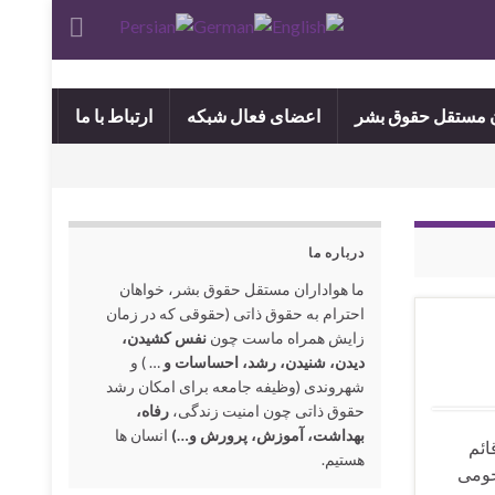
ن مستقل حقوق بشر
اعضای فعال شبکه
ارتباط با ما
درباره ما
ما هواداران مستقل حقوق بشر، خواهان
احترام به حقوق ذاتی (حقوقی که در زمان
زایش همراه ماست چون
نفس کشیدن،
دیدن، شنیدن، رشد، احساسات و
… ) و
شهروندی (وظیفه جامعه برای امکان رشد
حقوق ذاتی چون امنیت زندگی،
رفاه،
بهداشت، آموزش، پرورش و…)
انسان ها
اجی قادر مرحومی مدیر وبسایت :حلیمه حسن سوری E-Mail:Halimehhassansori@gmail.com قائم
هستیم.
اجی قادر مرحومی