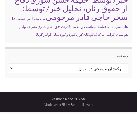
از حقوق زنان، تحلیل خبر/ توسط:
سحر حاجی قادر مرحومی
سید نجم‌الدین حسینی
قتل
ماهنامه سیاسی و مدنی قدرت حق
های ناموسی
نقض حقوق بشر
هه ولیر
کولبر
هواپیمای اکراینی
پ ک ک
کودکان
کورد
کورد و کوردستان
گریلا
دسته‌ها
دسته‌ها
© 2026 Khabare Rooz
Made with
by
Samad Rezaei