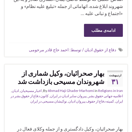
شهروند ابلاغ شده، اتهاماتی از جمله «تبلیغ علیه نظام» و
«اجتماع و تبانی علیه …
ادامه‌ی مطلب
دفاع از حقوق ادیان / توسط: احمد حاج قادر مرحومی
بهار صحرائیان، وکیل شماری از
اردیبهشت
۳۱
شهروندان مسیحی بازداشت شد
Religions in Iran
in
Ahmad Haji Ghader Marhomi
By
,
اخبار مسیحیان
,
ادیان
,
اعلامیه جهانی حقوق بشر
,
پیروان سایر ادیان در ایران
,
کانون دفاع از حقوق بشر در
ایران
,
کمیته دفاع از حفوف پیروان ادیان
,
نوکیشان مسیحی در ایران
بهار صحرائیان، وکیل دادگستری و از جمله وکلای فعال در