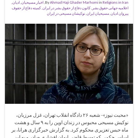
Religions in Iran
in
Ahmad Haji Ghader Marhomi
By
,
اخبار مسیحیان
,
ادیان
,
اعلامیه جهانی حقوق بشر
,
کانون دفاع از حقوق بشر در ایران
,
کمیته دفاع از حفوف
پیروان ادیان
,
مسیحیان ایران
,
نوکیشان مسیحی در ایران
«محبت نیوز»- شعبه ۲۶ دادگاه انقلاب تهران، غزل مرزبان،
نوکیش مسیحی محبوس در زندان اوین را به ۹ سال و هشت
ماه حبس تعزیری محکوم کرد. به گزارش خبرگزاری هرانا، بر
اساس حکمی که توسط قاضی ایمان افشاری صادر و به این