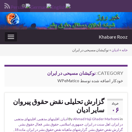
Toggle
search
Search for:
form
Khabare Rooz
oggle
gation
خانه
»
ادیان
»
نوکیشان مسیحی در ایران
CATEGORY:
نوکیشان مسیحی در ایران
خودکار اضافه شده توسط WPeMatico
گزارش تحلیلی نقض حقوق پیروان
خرداد
۰۶
سایر ادیان
in
Ahmad Haji Ghader Marhomi
By
ادیان
,
اقلیتهای مذهبی
,
اقلیتهای مذهبی
در ایران
,
اهل سنت در ایران
,
جمهوری اسلامی
,
حقوق بشر
,
فعال حقوق بشر
,
گزارش نقض حقوق بشر
,
گزارشهای ماهیانه نقض حقوق بشر در ایران
,
ماده 18
,