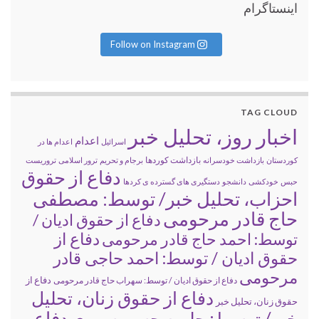
اینستاگرام
Follow on Instagram
TAG CLOUD
اخبار روز، تحلیل خبر
اعدام
اسرائیل
اعدام ها در
بازداشت کوردها
کوردستان
بازداشت خودسرانه
برجام و تحریم
ترور اسلامی
تروریست
دفاع از حقوق
حبس
خودکشی
دانشجو
دستگیری های گسترده ی کردها
احزاب، تحلیل خبر/ توسط: مصطفی
حاج قادر مرحومی
دفاع از حقوق ادیان /
دفاع از
توسط: احمد حاج قادر مرحومی
حقوق ادیان / توسط: احمد حاجی قادر
مرحومی
دفاع از
دفاع از حقوق ادیان / توسط: سهراب حاج قادر مرحومی
دفاع از حقوق زنان، تحلیل
حقوق زنان، تحلیل خبر
خبر/ توسط: حلیمه حسن سوری
دفاع