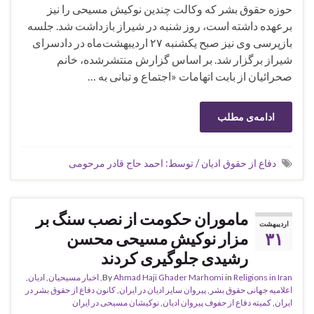
حوزه حقوق بشر که وکالت چندین نوکیش مسیحی را نیز
برعهده داشته است، روز شنبه در شیراز بازداشت شد. جلسه
بازپرسی وی نیز صبح یکشنبه ۲۷ اردیبهشت‌ماه در دادسرای
شیراز برگزار شد. بر اساس گزارش منتشرشده، خانم
صحرائیان از بابت اتهامات «اجتماع و تبانی به …
ادامه‌ی مطلب
دفاع از حقوق ادیان / توسط: احمد حاج قادر مرحومی
ماموران حکومت از نصب سنگ بر
اردیبهشت
۳۱
مزار نوکیش مسیحی محسن
رشیدی جلوگیری کردند
Religions in Iran
in
Ahmad Haji Ghader Marhomi
By
,
اخبار مسیحیان
,
ادیان
,
اعلامیه جهانی حقوق بشر
,
پیروان سایر ادیان در ایران
,
کانون دفاع از حقوق بشر در
ایران
,
کمیته دفاع از حفوف پیروان ادیان
,
نوکیشان مسیحی در ایران