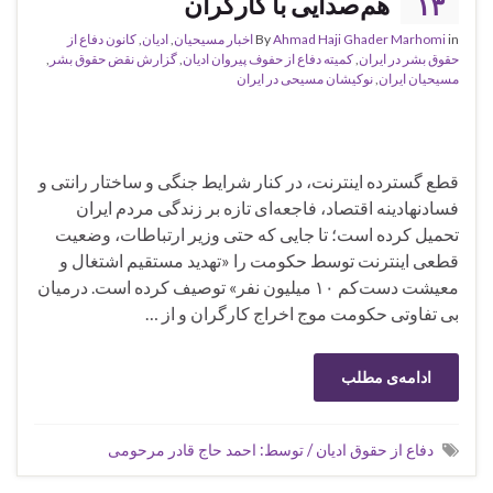
۱۳
هم‌صدایی با کارگران
in
Ahmad Haji Ghader Marhomi
By
اخبار مسیحیان
,
ادیان
,
کانون دفاع از
حقوق بشر در ایران
,
کمیته دفاع از حفوف پیروان ادیان
,
گزارش نقض حقوق بشر
,
مسیحیان ایران
,
نوکیشان مسیحی در ایران
قطع گسترده اینترنت، در کنار شرایط جنگی و ساختار رانتی و
فسادنهادینه اقتصاد، فاجعه‌ای تازه بر زندگی مردم ایران
تحمیل کرده است؛ تا جایی که حتی وزیر ارتباطات، وضعیت
قطعی اینترنت توسط حکومت را «تهدید مستقیم اشتغال و
معیشت دست‌کم ۱۰ میلیون نفر» توصیف کرده است. درمیان
بی تفاوتی حکومت موج اخراج کارگران و از …
ادامه‌ی مطلب
دفاع از حقوق ادیان / توسط: احمد حاج قادر مرحومی