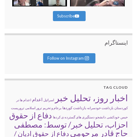
Subscribe
اینستاگرام
Follow on Instagram
TAG CLOUD
اخبار روز، تحلیل خبر
اعدام
اسرائیل
اعدام ها در
بازداشت کوردها
کوردستان
بازداشت خودسرانه
برجام و تحریم
ترور اسلامی
تروریست
دفاع از حقوق
حبس
خودکشی
دانشجو
دستگیری های گسترده ی کردها
احزاب، تحلیل خبر/ توسط: مصطفی
حاج قادر مرحومی
دفاع از حقوق ادیان /