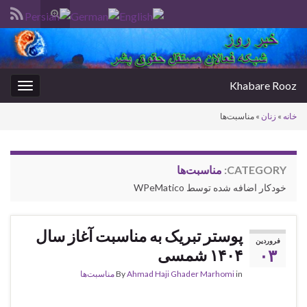
Toggle
search
Search for:
form
Khabare Rooz
oggle
gation
خانه
»
زنان
»
مناسبت‌ها
CATEGORY:
مناسبت‌ها
خودکار اضافه شده توسط WPeMatico
پوستر تبریک به مناسبت آغاز سال
فروردین
۰۳
۱۴۰۴ شمسی
in
Ahmad Haji Ghader Marhomi
By
مناسبت‌ها