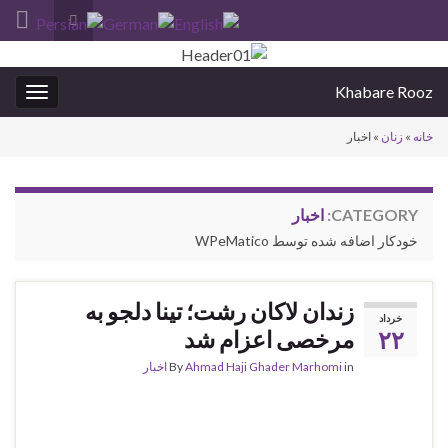
Toggle
search
Search for:
form
Khabare Rooz
oggle
gation
خانه
»
زنان
»
اخبار
CATEGORY:
اخبار
خودکار اضافه شده توسط WPeMatico
زندان لاکان رشت؛ تینا دلجو به
خرداد
۲۲
مرخصی اعزام شد
in
Ahmad Haji Ghader Marhomi
By
اخبار