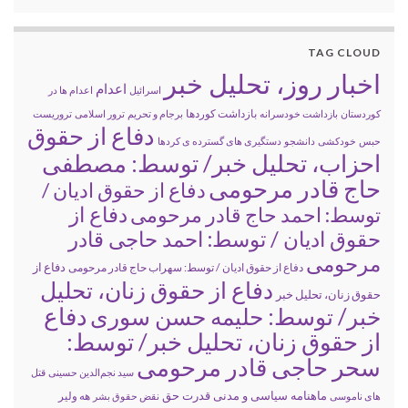
TAG CLOUD
اخبار روز، تحلیل خبر
اعدام
اسرائیل
اعدام ها در
بازداشت کوردها
کوردستان
بازداشت خودسرانه
برجام و تحریم
ترور اسلامی
تروریست
دفاع از حقوق
حبس
خودکشی
دانشجو
دستگیری های گسترده ی کردها
احزاب، تحلیل خبر/ توسط: مصطفی
حاج قادر مرحومی
دفاع از حقوق ادیان /
دفاع از
توسط: احمد حاج قادر مرحومی
حقوق ادیان / توسط: احمد حاجی قادر
مرحومی
دفاع از
دفاع از حقوق ادیان / توسط: سهراب حاج قادر مرحومی
دفاع از حقوق زنان، تحلیل
حقوق زنان، تحلیل خبر
خبر/ توسط: حلیمه حسن سوری
دفاع
از حقوق زنان، تحلیل خبر/ توسط:
سحر حاجی قادر مرحومی
سید نجم‌الدین حسینی
قتل
ماهنامه سیاسی و مدنی قدرت حق
های ناموسی
نقض حقوق بشر
هه ولیر