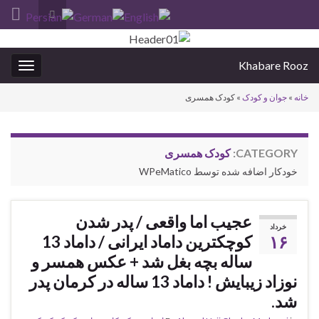
Toggle
search
Search for:
form
Khabare Rooz
oggle
gation
خانه
»
جوان و کودک
»
کودک همسری
CATEGORY:
کودک همسری
خودکار اضافه شده توسط WPeMatico
عجیب اما واقعی / پدر شدن
خرداد
۱۶
کوچکترین داماد ایرانی / داماد 13
ساله بچه بغل شد + عکس همسر و
نوزاد زیبایش ! داماد 13 ساله در کرمان پدر
شد.