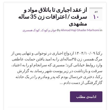
از عقد اجباری تا باتلاق مواد و
دی
۱۰
سرقت / اعترافات زن 35 ساله
مشهدی
in
Ahmad Haji Ghader Marhomi
By
جوان و کودک
,
کودک همسری
رکنا ۱۴۰۴/۱۰/۰۹ ازدواج اجباری در نوجوانی و تنهایی پس از
مرگ همسر، زن ۳۵ساله‌ای را به امید یافتن حمایت عاطفی
وارد روابط خیابانی کرد؛ مسیری که سرانجام او را به اعتیاد،
سرقت و بازداشت در زیر پوست شهر رساند. به گزارش
رکنا، دختری خردسال بودم که پدر ومادرم را در یک حادثه
گازگرفتگی از دست دادم …
ادامه‌ی مطلب