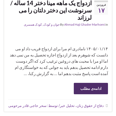
ازدواج یک ماهه مینا دختر 14 ساله /
فروردین
۱۷
سرنوشت این دختر دلتان را می
لرزاند
in
Ahmad Haji Ghader Marhomi
By
جوان و کودک
,
کودک همسری
۱۴۰۵/۰۱/۱۴ نامادری ام مرا برای ازدواج فریب داد او می
دانست که شوهرم بعد از ازدواج اجازه تحصیل به من نمی دهد
اما او مرا با محبت های دروغین ترغیب کرد که اگر دوست
دارم ادامه تحصیل بدهم باید به جوانی که به خواستگاری ام
آمده است پاسخ مثبت بدهم اما … به گزارش رکنا، …
ادامه‌ی مطلب
دفاع از حقوق زنان، تحلیل خبر/ توسط: سحر حاجی قادر مرحومی