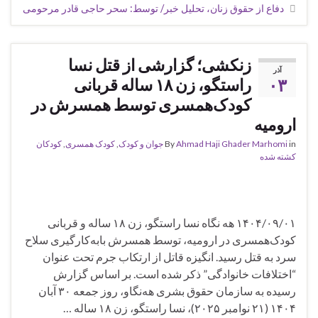
دفاع از حقوق زنان، تحلیل خبر/ توسط: سحر حاجی قادر مرحومی
زنکشی؛ گزارشی از قتل نسا
آذر
۰۳
راستگو، زن ۱۸ ساله قربانی
کودک‌همسری توسط همسرش در
ارومیە
in
Ahmad Haji Ghader Marhomi
By
جوان و کودک
,
کودک همسری
,
کودکان
کشته شده
۱۴۰۴/۰۹/۰۱ هه نگاه نسا راستگو، زن ۱۸ ساله و قربانی
کودک‌همسری در ارومیه، توسط همسرش بابەکارگیری سلاح
سرد به قتل رسید. انگیزه قاتل از ارتکاب جرم تحت عنوان
“اختلافات خانوادگی” ذکر شده است. بر اساس گزارش
رسیده به سازمان حقوق بشری هه‌نگاو، روز جمعه ۳۰ آبان
۱۴۰۴ (۲۱ نوامبر ۲۰۲۵)، نسا راستگو، زن ١٨ سالە …