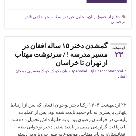
دفاع از حقوق زنان، تحلیل خبر/ توسط: سحر حاجی قادر
مرحومی
گمشدن دختر ۱۵ ساله‌ افغان در
اردیبهشت
۲۳
مسیر مدرسه ! / سرنوشت مهتاب
از تهران تا خراسان
in
Ahmad Haji Ghader Marhomi
By
جوان و کودک
,
کودک همسری
,
کودکان
افغان
۲۲ اردیبهشت ۱۴۰۴ رکنا دختر نوجوان افغان که پس از ارتباط
پنهانی با پسری به نام حمید ناپدید شده بود، پس از عملیات
پلیسی در خراسان رضوی پیدا و به خانواده‌اش تحویل داده شد.
با دریافت گزارشی مبنی بر ناپدید شدن دختر نوجوانی تبعه
افغانستان، به نام مهتاب، موضوع به صورت ویژه در دستور