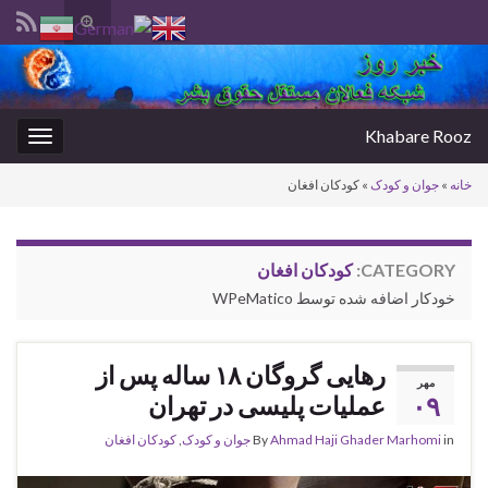
Toggle
search
Search for:
form
Khabare Rooz
oggle
gation
خانه
»
جوان و کودک
»
کودکان افغان
CATEGORY:
کودکان افغان
خودکار اضافه شده توسط WPeMatico
رهایی گروگان ۱۸ ساله پس از
مهر
۰۹
عملیات پلیسی در تهران
in
Ahmad Haji Ghader Marhomi
By
جوان و کودک
,
کودکان افغان