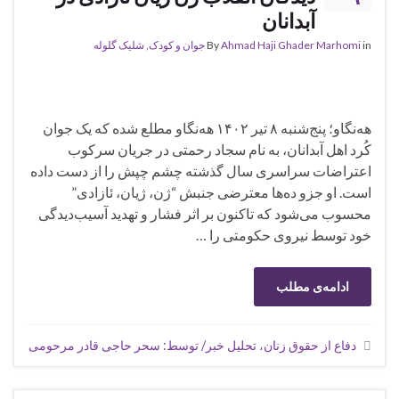
آبدانان
in
Ahmad Haji Ghader Marhomi
By
جوان و کودک
,
شلیک گلوله
هه‌نگاو؛ پنج‌شنبه ۸ تیر ۱۴۰۲ هه‌نگاو مطلع شده که یک جوان
کُرد اهل آبدانان، به نام سجاد رحمتی در جریان سرکوب
اعتراضات سراسری سال گذشته چشم چپش را از دست داده
است. او جزو ده‌ها معترضی جنبش “ژن، ژیان، ئازادی”
محسوب می‌شود که تاکنون بر اثر فشار و تهدید آسیب‌دیدگی
خود توسط نیروی حکومتی را …
ادامه‌ی مطلب
دفاع از حقوق زنان، تحلیل خبر/ توسط: سحر حاجی قادر مرحومی