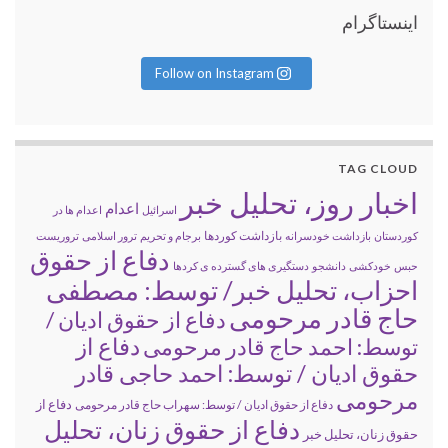
اینستاگرام
Follow on Instagram
TAG CLOUD
اخبار روز، تحلیل خبر
اعدام
اسرائیل
اعدام ها در
بازداشت کوردها
کوردستان
بازداشت خودسرانه
برجام و تحریم
ترور اسلامی
تروریست
دفاع از حقوق
حبس
خودکشی
دانشجو
دستگیری های گسترده ی کردها
احزاب، تحلیل خبر/ توسط: مصطفی
حاج قادر مرحومی
دفاع از حقوق ادیان /
دفاع از
توسط: احمد حاج قادر مرحومی
حقوق ادیان / توسط: احمد حاجی قادر
مرحومی
دفاع از
دفاع از حقوق ادیان / توسط: سهراب حاج قادر مرحومی
دفاع از حقوق زنان، تحلیل
حقوق زنان، تحلیل خبر