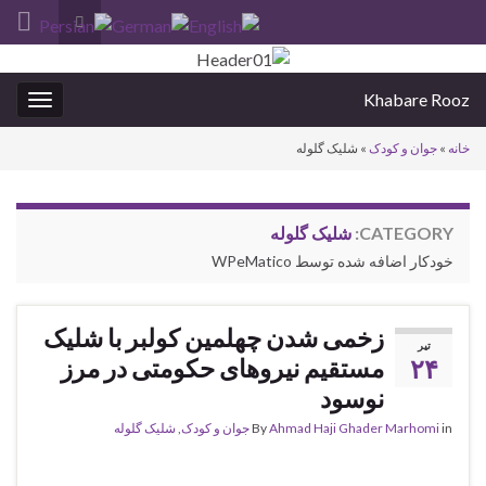
Toggle
search
Search for:
form
Khabare Rooz
oggle
gation
خانه
»
جوان و کودک
»
شلیک گلوله
CATEGORY:
شلیک گلوله
خودکار اضافه شده توسط WPeMatico
زخمی شدن چهلمین کولبر با شلیک
تیر
۲۴
مستقیم نیروهای حکومتی در مرز
نوسود
in
Ahmad Haji Ghader Marhomi
By
جوان و کودک
,
شلیک گلوله