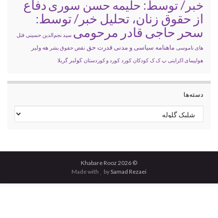
خبر/ توسط: حلیمه حسن سوری
دفاع
از حقوق زنان، تحلیل خبر/ توسط:
سحر حاجی قادر مرحومی
سید نجم‌الدین حسینی
قتل
ماهنامه سیاسی و مدنی قدرت حق
های ناموسی
نقض حقوق بشر
هه ولیر
کولبر
هواپیمای اکراینی
پ ک ک
کودکان
کورد
کورد و کوردستان
گریلا
دسته‌ها
دسته‌ها
© 2026 Khabare Rooz
Made with
by
Samad Rezaei