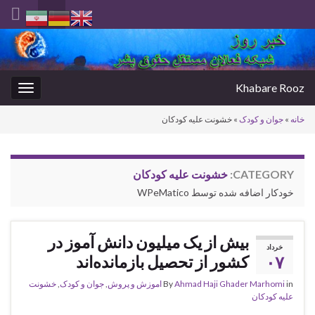
Toggle
search
Search for:
form
Khabare Rooz
oggle
gation
خانه
»
جوان و کودک
»
خشونت علیه کودکان
CATEGORY:
خشونت علیه کودکان
خودکار اضافه شده توسط WPeMatico
بیش از یک میلیون دانش آموز در
خرداد
۰۷
کشور از تحصیل بازمانده‌اند
in
Ahmad Haji Ghader Marhomi
By
اموزش و پروش
,
جوان و کودک
,
خشونت
علیه کودکان