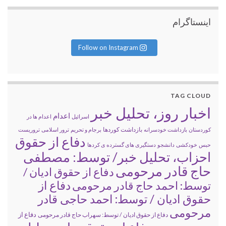
اینستاگرام
Follow on Instagram
TAG CLOUD
اخبار روز، تحلیل خبر
اعدام
اسرائیل
اعدام ها در
بازداشت کوردها
کوردستان
بازداشت خودسرانه
برجام و تحریم
ترور اسلامی
تروریست
دفاع از حقوق
حبس
خودکشی
دانشجو
دستگیری های گسترده ی کردها
احزاب، تحلیل خبر/ توسط: مصطفی
حاج قادر مرحومی
دفاع از حقوق ادیان /
دفاع از
توسط: احمد حاج قادر مرحومی
حقوق ادیان / توسط: احمد حاجی قادر
مرحومی
دفاع از
دفاع از حقوق ادیان / توسط: سهراب حاج قادر مرحومی