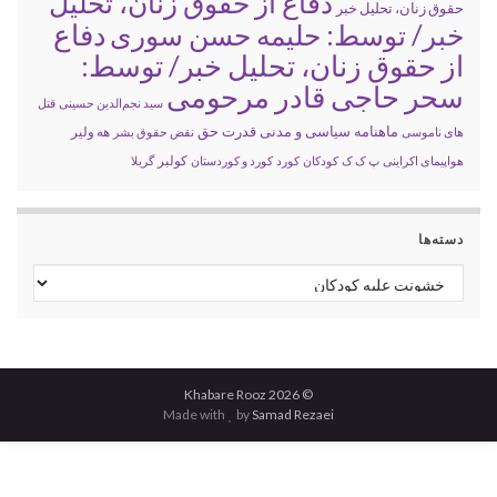
دفاع از حقوق زنان، تحلیل
حقوق زنان، تحلیل خبر
خبر/ توسط: حلیمه حسن سوری
دفاع
از حقوق زنان، تحلیل خبر/ توسط:
سحر حاجی قادر مرحومی
سید نجم‌الدین حسینی
قتل
ماهنامه سیاسی و مدنی قدرت حق
های ناموسی
نقض حقوق بشر
هه ولیر
کولبر
هواپیمای اکراینی
پ ک ک
کودکان
کورد
کورد و کوردستان
گریلا
دسته‌ها
دسته‌ها
© 2026 Khabare Rooz
Made with
by
Samad Rezaei