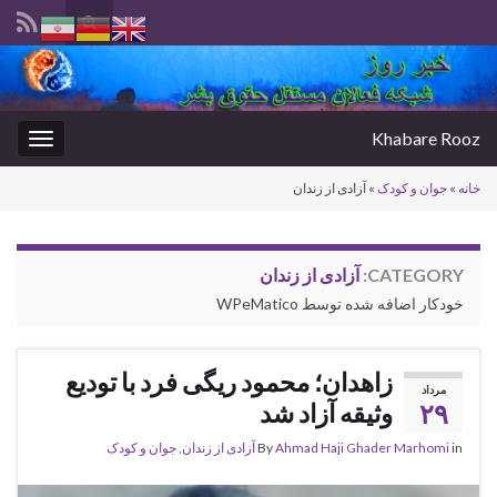
Toggle
search
Search for:
form
Khabare Rooz
oggle
gation
خانه
»
جوان و کودک
»
آزادی از زندان
CATEGORY:
آزادی از زندان
خودکار اضافه شده توسط WPeMatico
زاهدان؛ محمود ریگی‌ فرد با تودیع
مرداد
۲۹
وثیقه آزاد شد
in
Ahmad Haji Ghader Marhomi
By
آزادی از زندان
,
جوان و کودک