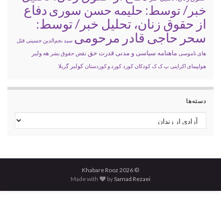
خبر/ توسط: حلیمه حسن سوری
دفاع
از حقوق زنان، تحلیل خبر/ توسط:
سحر حاجی قادر مرحومی
سید نجم‌الدین حسینی
قتل
ماهنامه سیاسی و مدنی قدرت حق
های ناموسی
نقض حقوق بشر
هه ولیر
کولبر
هواپیمای اکراینی
پ ک ک
کودکان
کورد
کورد و کوردستان
گریلا
دسته‌ها
دسته‌ها
© 2026 Khabare Rooz
Made with
by
Samad Rezaei