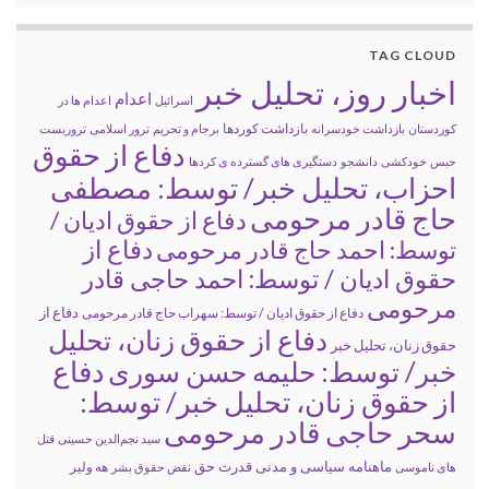
TAG CLOUD
اخبار روز، تحلیل خبر
اعدام
اسرائیل
اعدام ها در
بازداشت کوردها
کوردستان
بازداشت خودسرانه
برجام و تحریم
ترور اسلامی
تروریست
دفاع از حقوق
حبس
خودکشی
دانشجو
دستگیری های گسترده ی کردها
احزاب، تحلیل خبر/ توسط: مصطفی
حاج قادر مرحومی
دفاع از حقوق ادیان /
دفاع از
توسط: احمد حاج قادر مرحومی
حقوق ادیان / توسط: احمد حاجی قادر
مرحومی
دفاع از
دفاع از حقوق ادیان / توسط: سهراب حاج قادر مرحومی
دفاع از حقوق زنان، تحلیل
حقوق زنان، تحلیل خبر
خبر/ توسط: حلیمه حسن سوری
دفاع
از حقوق زنان، تحلیل خبر/ توسط:
سحر حاجی قادر مرحومی
سید نجم‌الدین حسینی
قتل
ماهنامه سیاسی و مدنی قدرت حق
های ناموسی
نقض حقوق بشر
هه ولیر