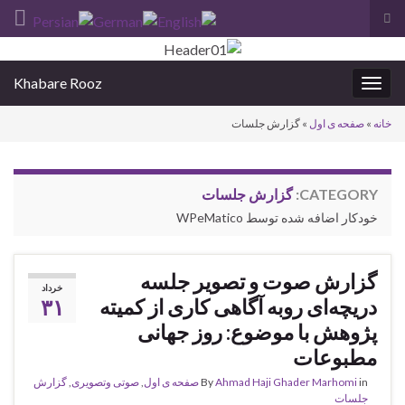
Toggle
search
Search for:
form
Khabare Rooz
Toggle
navigation
خانه
»
صفحه ی اول
»
گزارش جلسات
CATEGORY:
گزارش جلسات
خودکار اضافه شده توسط WPeMatico
گزارش صوت و تصویر جلسه
خرداد
دریچه‌ای روبه آگاهی کاری از کمیته
۳۱
پژوهش با موضوع: روز جهانی
مطبوعات
in
Ahmad Haji Ghader Marhomi
By
صفحه ی اول
,
صوتی وتصویری
,
گزارش
جلسات