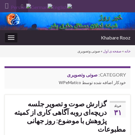
Toggle
search
Search for:
form
Khabare Rooz
oggle
gation
خانه
»
صفحه ی اول
»
صوتی وتصویری
CATEGORY:
صوتی وتصویری
خودکار اضافه شده توسط WPeMatico
گزارش صوت و تصویر جلسه
خرداد
۳۱
دریچه‌ای روبه آگاهی کاری از کمیته
پژوهش با موضوع: روز جهانی
مطبوعات