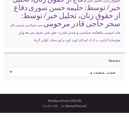
حقوق زنان، تحلیل خبر
خبر/ توسط: حلیمه حسن سوری
دفاع
از حقوق زنان، تحلیل خبر/ توسط:
سحر حاجی قادر مرحومی
سید نجم‌الدین حسینی
قتل
ماهنامه سیاسی و مدنی قدرت حق
های ناموسی
نقض حقوق بشر
هه ولیر
کولبر
هواپیمای اکراینی
پ ک ک
کودکان
کورد
کورد و کوردستان
گریلا
دسته‌ها
دسته‌ها
© 2026 Khabare Rooz
Made with
by
Samad Rezaei