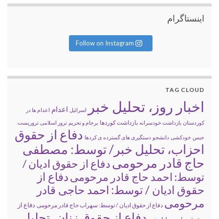
اینستاگرام
Follow on Instagram
TAG CLOUD
اخبار روز، تحلیل خبر
اعدام
اسرائیل
اعدام ها در
بازداشت کوردها
کوردستان
بازداشت خودسرانه
برجام و تحریم
ترور اسلامی
تروریست
دفاع از حقوق
حبس
خودکشی
دانشجو
دستگیری های گسترده ی کردها
احزاب، تحلیل خبر/ توسط: مصطفی
حاج قادر مرحومی
دفاع از حقوق ادیان /
دفاع از
توسط: احمد حاج قادر مرحومی
حقوق ادیان / توسط: احمد حاجی قادر
مرحومی
دفاع از
دفاع از حقوق ادیان / توسط: سهراب حاج قادر مرحومی
دفاع از حقوق زنان، تحلیل