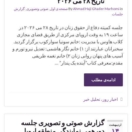
تاریخ ۲۸ می ۲۰۲۶
in
Ahmad Haji Ghader Marhomi
By
صفحه ی اول
,
صوتی وتصویری
,
گزارش
جلسات
جلسه کمیته دفاع از حقوق زنان در تاریخ ۲۸ می ۲۰۲۶ در
ساعت ۱۹ به وقت اروپای مرکزی از طریق فضای مجازی
کلاب هاوس با مدیریت :خانم سونیا سوارکوب برگزار گردید.
سخنرانان عبارتند از: ۱) خانم نگار هاشمی: تعدیل نیرو تورم و
آسیب های پنهان روانی زنان ۲) خانم نغمه ظریفی
مقدم:معرفی کتاب”آینده یک پندار” …
ادامه‌ی مطلب
اخبار روز، تحلیل خبر
گزارش صوتی و تصویری جلسه
اردیبهشت
۱۴
دورهمی نمایندگی منطقه اروپا