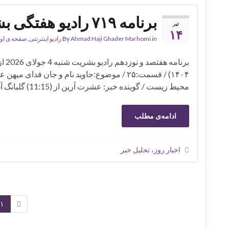
برنامه ۷۱۹ رادیو هفتگی بشریت
تیر
۱۴
in
Ahmad Haji Ghader Marhomi
By
رادیو اینترنتی
,
صفحه ی او
محیط زیست / گوینده خبر: عشرت آرین از (11:15) گلبانگ آغاز مرگ …
ادامه‌ی مطلب
اخبار روز، تحلیل خبر
۱