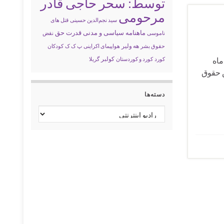
توسط: سحر حاجی قادر
مرحومی
سید نجم‌الدین حسینی
قتل های
ماهنامه سیاسی و مدنی قدرت حق
ناموسی
نقض
حقوق بشر
هه ولیر
هواپیمای اکراینی
پ ک ک
کودکان
کولبر
امان دی ماه
کورد
کورد و کوردستان
گریلا
از (07:14) گزارش خبری نقض حقوق
دسته‌ها
دسته‌ها