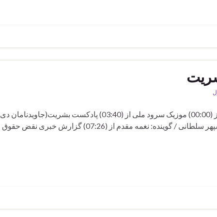
ل
برنامه هفتصد و بیستم رادیو بشریت شنبه 11 جولای 2026 از (00:00) موزیک سرود ملی از (03:40) پادکست بشریت(جاوید
۱۴۰۴) / قسمت:۲۷ / موضوع:جاوید نام و جان فدای میهن سپهر سلطانی / گوینده: نغمه مقدم از (07:26) گزار