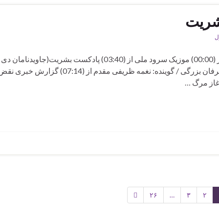
ل
برنامه هفتصد و نوزدهم رادیو بشریت شنبه 4 جولای 2026 از (00:00) موزیک سرود ملی از (03:40) پادکست بشریت(جاویدن
۱۴۰۴) / قسمت:۲۵ / موضوع:جاوید نام و جان فدای میهن عرفان بزرگی / گوینده: نغمه ظریفی مقدم 
۲۶
…
۳
۲