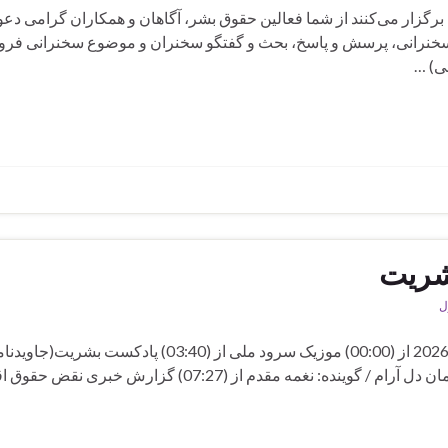
 برگزار می‌کنند از شما فعالین حقوق بشر، آگاهان و همکاران گرامی دع
. سخنرانی، پرسش و پاسخ، بحث و گفتگو سخنران و موضوع سخنرانی فرو
ی) …
ل
برنامه هفتصد و بیست و یکم رادیو بشریت شنبه 18 جولای 2026 از (00:00) موزیک سرود ملی از (03:40) پ
ماه ۱۴۰۴) / قسمت:۲۹ / موضوع:جاوید نام و جان فدای سامان دل آرام / گوینده: نغمه مقدم از (07:27) گزارش خ