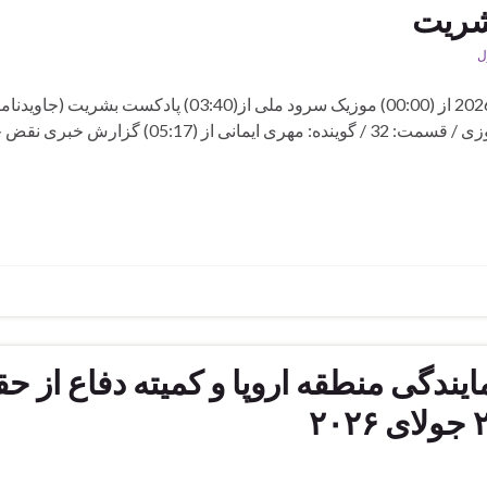
ل
برنامه هفتصد و بیست و دوم رادیو بشریت شنبه 25 جولای 2026 از (00:00) موزیک سرود ملی از(03:40) پادکست
ماه ۱۴۰۴) / موضوع:جاوید نام و جان فدای میهن حجت فیروزی / قسمت: 32 / گوینده: مهری ایمانی از (17
دگی منطقه اروپا و کمیته دفاع از ح