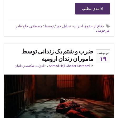
ادامه‌ی مطلب
دفاع از حقوق احزاب، تحلیل خبر/ توسط: مصطفی حاج قادر
مرحومی
ضرب و شتم یک زندانی توسط
اردیبهشت
۱۹
ماموران زندان ارومیه
in
Ahmad Haji Ghader Marhomi
By
احزاب
,
شکنجه زندانیان