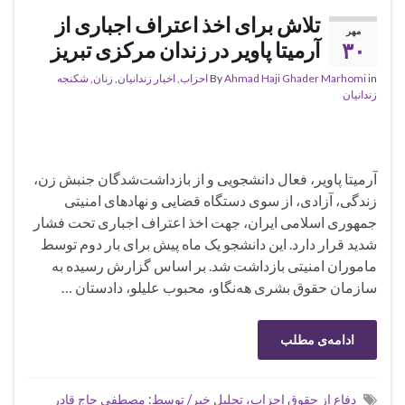
تلاش برای اخذ اعتراف اجباری از
مهر
۳۰
آرمیتا پاویر در زندان مرکزی تبریز
in
Ahmad Haji Ghader Marhomi
By
احزاب
,
اخبار زندانیان
,
زنان
,
شکنجه
زندانیان
آرمیتا پاویر، فعال دانشجویی و از بازداشت‌شدگان جنبش زن،
زندگی، آزادی، از سوی دستگاه قضایی و نهادهای امنیتی
جمهوری اسلامی ایران، جهت اخذ اعتراف اجباری تحت فشار
شدید قرار دارد. این دانشجو یک ماه پیش برای بار دوم توسط
ماموران امنیتی بازداشت شد. بر اساس گزارش رسیده به
سازمان حقوق بشری هه‌نگاو، محبوب علیلو، دادستان …
ادامه‌ی مطلب
دفاع از حقوق احزاب، تحلیل خبر/ توسط: مصطفی حاج قادر