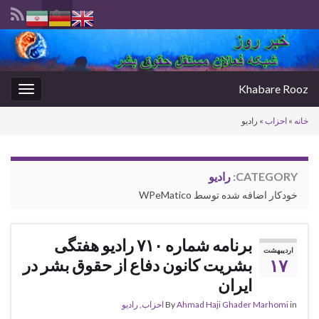
Toggle
search
Search for:
form
Khabare Rooz
oggle
gation
خانه
»
احزاب
»
رادیو
CATEGORY:
رادیو
خودکار اضافه شده توسط WPeMatico
برنامه شماره ۷۱۰ رادیو هفتگی
اردیبهشت
۱۷
بشریت کانون دفاع از حقوق بشر در
ایران
in
Ahmad Haji Ghader Marhomi
By
احزاب
,
رادیو