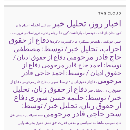
TAG CLOUD
اخبار روز، تحلیل خبر
اعدام
اسرائیل
اعدام ها در
بازداشت کوردها
کوردستان
بازداشت خودسرانه
برجام و تحریم
ترور اسلامی
تروریست
دفاع از حقوق
حبس
خودکشی
دانشجو
دستگیری های گسترده ی کردها
احزاب، تحلیل خبر/ توسط: مصطفی
حاج قادر مرحومی
دفاع از حقوق ادیان /
دفاع از
توسط: احمد حاج قادر مرحومی
حقوق ادیان / توسط: احمد حاجی قادر
مرحومی
دفاع از
دفاع از حقوق ادیان / توسط: سهراب حاج قادر مرحومی
دفاع از حقوق زنان، تحلیل
حقوق زنان، تحلیل خبر
خبر/ توسط: حلیمه حسن سوری
دفاع
از حقوق زنان، تحلیل خبر/ توسط:
سحر حاجی قادر مرحومی
سید نجم‌الدین حسینی
قتل
ماهنامه سیاسی و مدنی قدرت حق
های ناموسی
نقض حقوق بشر
هه ولیر