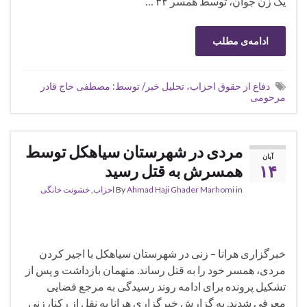
یک زن جوان، توسط همسر ٣۴ …
ادامه‌ی مطلب
دفاع از حقوق احزاب، تحلیل خبر/ توسط: مصطفی حاج قادر
مرحومی
مردی در شهرستان سیاهکل توسط
آبان
۱۴
همسرش به قتل رسید
in
Ahmad Haji Ghader Marhomi
By
احزاب
,
خشونت خانگی
خبرگزاری هرانا – زنی در شهرستان سیاهکل با اجیر کردن
مردی، همسر خود را به قتل رساند. متهمان بازداشت و پس از
تشکیل پرونده برای ادامه روند رسیدگی به مرجع قضایی
معرفی شدند. به گزارش خبرگزاری هرانا به نقل از رکنا، زنی