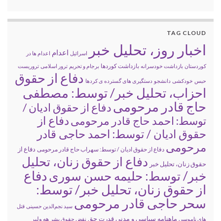
TAG CLOUD
اخبار روز، تحلیل خبر
اعدام
اسرائیل
اعدام ها در
بازداشت کوردها
کوردستان
بازداشت خودسرانه
برجام و تحریم
ترور اسلامی
تروریست
دفاع از حقوق
حبس
خودکشی
دانشجو
دستگیری های گسترده ی کردها
احزاب، تحلیل خبر/ توسط: مصطفی
حاج قادر مرحومی
دفاع از حقوق ادیان /
دفاع از
توسط: احمد حاج قادر مرحومی
حقوق ادیان / توسط: احمد حاجی قادر
مرحومی
دفاع از
دفاع از حقوق ادیان / توسط: سهراب حاج قادر مرحومی
دفاع از حقوق زنان، تحلیل
حقوق زنان، تحلیل خبر
خبر/ توسط: حلیمه حسن سوری
دفاع
از حقوق زنان، تحلیل خبر/ توسط:
سحر حاجی قادر مرحومی
سید نجم‌الدین حسینی
قتل
ماهنامه سیاسی و مدنی قدرت حق
های ناموسی
نقض حقوق بشر
هه ولیر