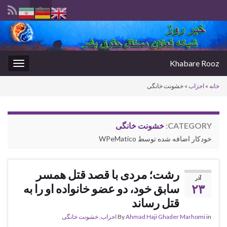
Toggle
search
Search for:
form
Khabare Rooz
oggle
gation
خانه
»
احزاب
»
خشونت خانگی
CATEGORY:
خشونت خانگی
خودکار اضافه شده توسط WPeMatico
رشت؛ مردی با قصد قتل همسر
آذر
۲۳
سابق خود، دو عضو خانواده او را به
قتل رساند
in
Ahmad Haji Ghader Marhomi
By
احزاب
,
خشونت خانگی