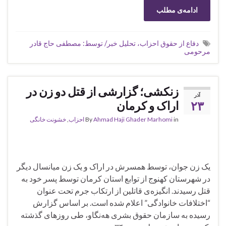
ادامه‌ی مطلب
دفاع از حقوق احزاب، تحلیل خبر/ توسط: مصطفی حاج قادر
مرحومی
زنکشی؛ گزارشی از قتل دو زن در
آذر
۲۳
اراک و کرمان
in
Ahmad Haji Ghader Marhomi
By
احزاب
,
خشونت خانگی
یک زن جوان، توسط همسرش در اراک و یک زن میانسال دیگر
در شهرستان کهنوج از توابع استان کرمان توسط پسر خود به
قتل رسیدند. انگیزه‌ی قاتلین از ارتکاب جرم تحت عنوان
“اختلافات خانوادگی” اعلام شده است. بر اساس گزارش
رسیده به سازمان حقوق بشری هه‌نگاو، طی روزهای گذشتە