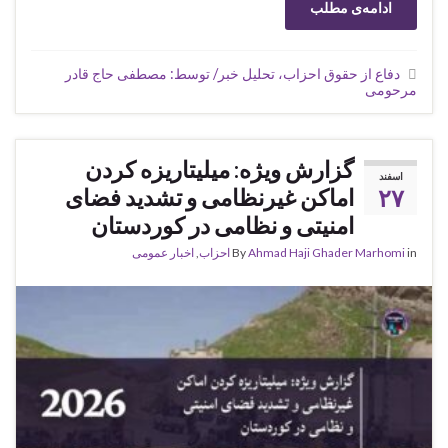
ادامه‌ی مطلب
دفاع از حقوق احزاب، تحلیل خبر/ توسط: مصطفی حاج قادر
مرحومی
گزارش ویژه‌: میلیتاریزه کردن
اسفند
۲۷
اماکن غیرنظامی و تشدید فضای
امنیتی و نظامی در کوردستان
in
Ahmad Haji Ghader Marhomi
By
احزاب
,
اخبار عمومی