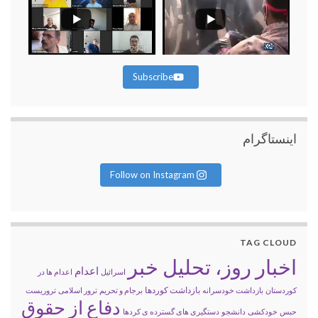
Subscribe
اینستاگرام
Follow on Instagram
TAG CLOUD
اخبار روز، تحلیل خبر
اعدام
اسرائیل
اعدام ها در
بازداشت کوردها
کوردستان
بازداشت خودسرانه
برجام و تحریم
ترور اسلامی
تروریست
دفاع از حقوق
حبس
خودکشی
دانشجو
دستگیری های گسترده ی کردها