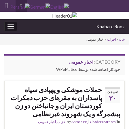
Toggle
search
Search for:
form
Khabare Rooz
oggle
gation
خانه
»
احزاب
»
اخبار عمومی
CATEGORY:
اخبار عمومی
خودکار اضافه شده توسط WPeMatico
حملات موشکی و پهپادی سپاه
فروردین
۳۰
پاسداران به مقرهای حزب دمکرات
کوردستان ایران و جانباختن دو زن
پیشمرگه و یک شهروند غیرنظامی
in
Ahmad Haji Ghader Marhomi
By
احزاب
,
اخبار عمومی