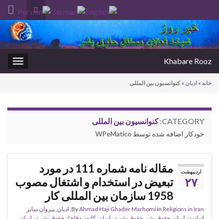
Toggle
search
Search for:
form
Khabare Rooz
oggle
gation
خانه
»
ادیان
»
کنوانسیون بین المللی
CATEGORY:
کنوانسیون بین المللی
خودکار اضافه شده توسط WPeMatico
مقاله نامه شماره 111 در مورد
اردیبهشت
۲۷
تبعیض در استخدام و اشتغال مصوب
1958 سازمان بین المللی کار
Religions in Iran
in
Ahmad Haji Ghader Marhomi
By
,
ادیان
,
پیروان سایر
ادیان در ایران
,
حقوق بشر
,
حقوق بشر در ایران
,
کانون دفاع از حقوق بشر در ایران
,