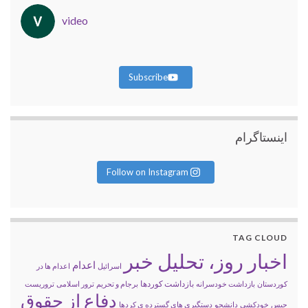
video
Subscribe
اینستاگرام
Follow on Instagram
TAG CLOUD
اخبار روز، تحلیل خبر
اعدام
اسرائیل
اعدام ها در
بازداشت کوردها
کوردستان
بازداشت خودسرانه
برجام و تحریم
ترور اسلامی
تروریست
دفاع از حقوق
حبس
خودکشی
دانشجو
دستگیری های گسترده ی کردها