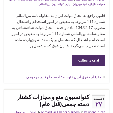
کمیته دفاع از حفوف پیروان ادیان
,
کنوانسیون بین المللی
‌قانون راجع به الحاق دولت ایران به مقاوله‌نامه بین‌المللی
شماره 111 مربوط به تبعیض در امور استخدام و اشتغال
‌مصوب 1343.2.17 ‌ماده واحده – الحاق دولت شاهنشاهی به
مقاوله‌نامه بین‌المللی شماره 111 مربوط به تبعیض در امور
استخدام و اشتغال که مشتمل بر یک مقدمه و‌چهارده ماده
است تصویب می‌گردد. ‌قانون فوق که مشتمل بر …
ادامه‌ی مطلب
دفاع از حقوق ادیان / توسط: احمد حاج قادر مرحومی
کنوانسیون منع و مجازات کشتار
اردیبهشت
۲۷
دسته جمعی(قتل عام)
Religions in Iran
in
Ahmad Haji Ghader Marhomi
By
,
ادیان
,
پیروان سایر