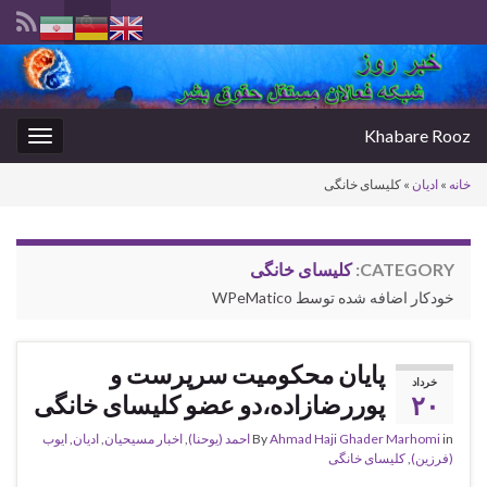
Toggle
search
Search for:
form
Khabare Rooz
oggle
gation
خانه
»
ادیان
»
کلیسای خانگی
CATEGORY:
کلیسای خانگی
خودکار اضافه شده توسط WPeMatico
پایان محکومیت سرپرست و
خرداد
۲۰
پوررضازاده،دو عضو کلیسای خانگی
in
Ahmad Haji Ghader Marhomi
By
احمد (یوحنا)
,
اخبار مسیحیان
,
ادیان
,
ایوب
(فرزین)
,
کلیسای خانگی