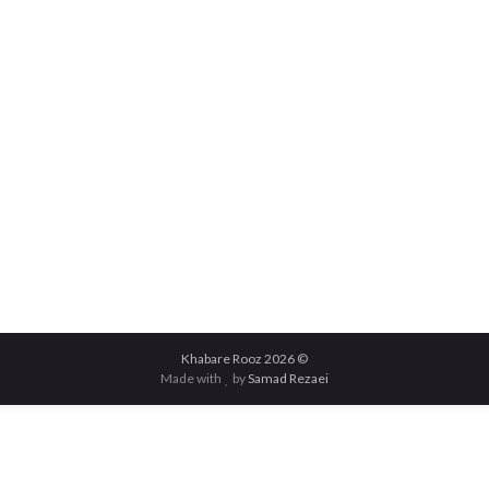
© 2026 Khabare Rooz
Made with
by
Samad Rezaei