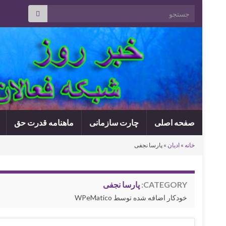
Search for:
صفحه اصلی
چارت سازمانی
ماهنامه قدرت حق
خانه
»
ادیان
»
پارسا نجفی
CATEGORY:
پارسا نجفی
خودکار اضافه شده توسط WPeMatico