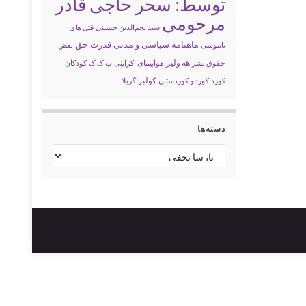
توسط: سحر حاجی قادر
مرحومی
سید نجم‌الدین حسینی
قتل های
ماهنامه سیاسی و مدنی قدرت حق
ناموسی
نقض
حقوق بشر
هه ولیر
هواپیمای اکراینی
پ ک ک
کودکان
کولبر
کورد
کورد و کوردستان
گریلا
دسته‌ها
دسته‌ها