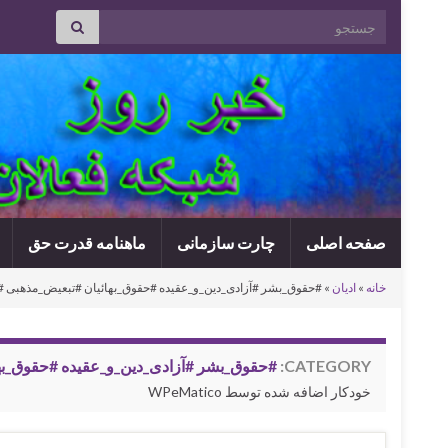
Search for:
صفحه اصلی
چارت سازمانی
ماهنامه قدرت حق
خانه
»
ادیان
»
#حقوق_بشر #آزادی_دین_و_عقیده #حقوق_بهائیان #تبعیض_مذهبی #
CATEGORY:
#حقوق_بشر #آزادی_دین_و_عقیده #حقوق_به
خودکار اضافه شده توسط WPeMatico