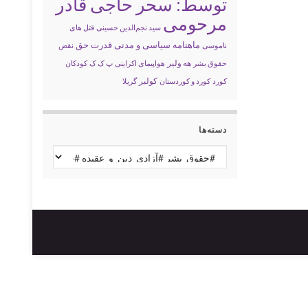
توسط: سحر حاجی قادر
مرحومی
سید نجم‌الدین حسینی
قتل های
ماهنامه سیاسی و مدنی قدرت حق
ناموسی
نقض
حقوق بشر
هه ولیر
هواپیمای اکراینی
پ ک ک
کودکان
کولبر
کورد
کورد و کوردستان
گریلا
دسته‌ها
دسته‌ها