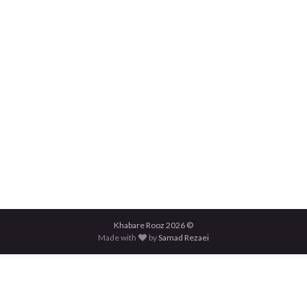
© 2026 Khabare Rooz
Made with
by
Samad Rezaei