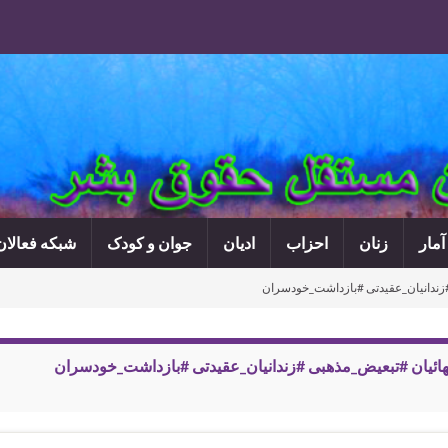
آمار
زنان
احزاب
ادیان
جوان و کودک
شبکه فعالا
زندانیان_عقیدتی #بازداشت_خودسران
ائیان #تبعیض_مذهبی #زندانیان_عقیدتی #بازداشت_خودسران