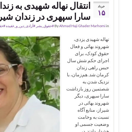
انتقال نهاله شهیدی به ز
خرداد
۱۵
سارا سپهری در زندان شیر
in
Ahmad Haji Ghader Marhomi
By
#حقوق_بشر #آزادی_دین_و_عقیده #حقو
نهاله شهیدی یزدی،
شهروند بهائی و فعال
حقوق کودک، برای
اجرای حکم شش سال
حبس راهی زندان
کرمان شد. هم‌زمان، با
نزدیک شدن به
شصتمین روز بازداشت
سارا سپهری، دیگر
شهروند بهائی در
شیراز، منابع آگاه
نسبت به وخامت
وضعیت جسمی او
هشدار دادند. در