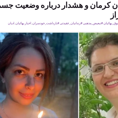
ندان کرمان و هشدار درباره وضعیت جس
از
ق_بهائیان #تبعیض_مذهبی #زندانیان_عقیدتی #بازداشت_خودسران
,
اخبار بهائیان
,
ادیان