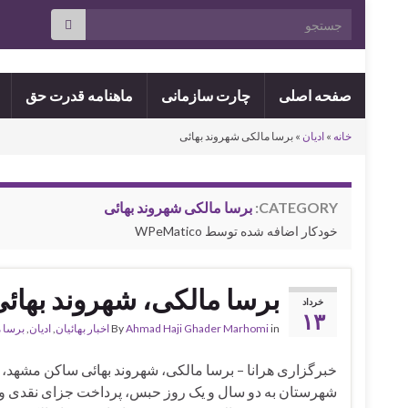
Search for:
صفحه اصلی
چارت سازمانی
ماهنامه قدرت حق
خانه
»
ادیان
»
برسا مالکی شهروند بهائی
CATEGORY:
برسا مالکی شهروند بهائی
خودکار اضافه شده توسط WPeMatico
برسا مالکی، شهروند بهائ
خرداد
۱۳
in
Ahmad Haji Ghader Marhomi
By
اخبار بهائیان
,
ادیان
,
برسا 
خبرگزاری هرانا – برسا مالکی، شهروند بهائی ساکن مشهد، ت
شهرستان به دو سال و یک روز حبس، پرداخت جزای نقدی و 