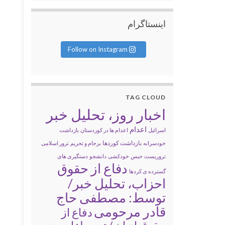
اینستاگرام
Follow on Instagram
TAG CLOUD
اخبار روز، تحلیل خبر
اعدام
اسرائیل
اعدام ها در کوردستان
بازداشت
بازداشت کوردها
خودسرانه
برجام و تحریم
ترور اسلامی
تروریست
حبس
خودکشی
دانشجو
دستگیری های
دفاع از حقوق
گسترده ی کردها
احزاب، تحلیل خبر/
توسط: مصطفی حاج
قادر مرحومی
دفاع از