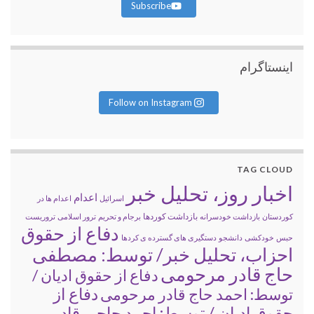
Subscribe
اینستاگرام
Follow on Instagram
TAG CLOUD
اخبار روز، تحلیل خبر
اعدام
اسرائیل
اعدام ها در
بازداشت کوردها
کوردستان
بازداشت خودسرانه
برجام و تحریم
ترور اسلامی
تروریست
دفاع از حقوق
حبس
خودکشی
دانشجو
دستگیری های گسترده ی کردها
احزاب، تحلیل خبر/ توسط: مصطفی
حاج قادر مرحومی
دفاع از حقوق ادیان /
دفاع از
توسط: احمد حاج قادر مرحومی
حقوق ادیان / توسط: احمد حاجی قادر