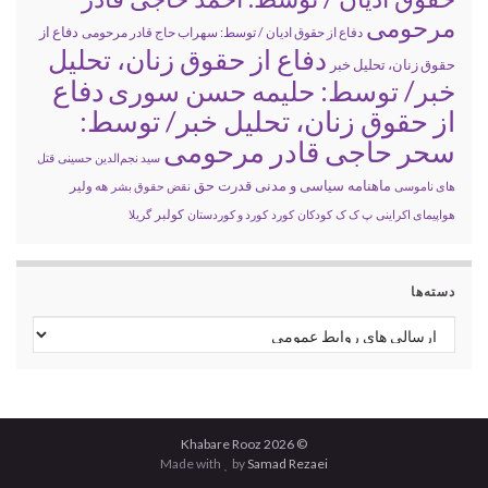
مرحومی
دفاع از
دفاع از حقوق ادیان / توسط: سهراب حاج قادر مرحومی
دفاع از حقوق زنان، تحلیل
حقوق زنان، تحلیل خبر
خبر/ توسط: حلیمه حسن سوری
دفاع
از حقوق زنان، تحلیل خبر/ توسط:
سحر حاجی قادر مرحومی
سید نجم‌الدین حسینی
قتل
ماهنامه سیاسی و مدنی قدرت حق
های ناموسی
نقض حقوق بشر
هه ولیر
کولبر
هواپیمای اکراینی
پ ک ک
کودکان
کورد
کورد و کوردستان
گریلا
دسته‌ها
دسته‌ها
© 2026 Khabare Rooz
Made with
by
Samad Rezaei