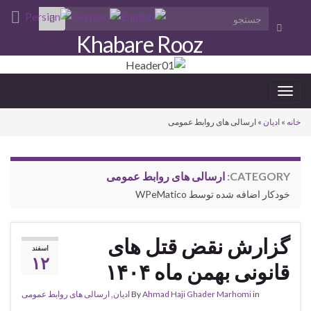
Search for:
Toggle
Khabare Rooz
search
form
Toggle
navigation
خانه
»
ادیان
»
ارسالی های روابط عمومی
CATEGORY:
ارسالی های روابط عمومی
خودکار اضافه شده توسط WPeMatico
گزارش نقض قتل های
اسفند
۱۲
قانونی بهمن ماه ۱۴۰۴
in
Ahmad Haji Ghader Marhomi
By
ادیان
,
ارسالی های روابط عمومی