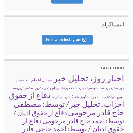
اینستاگرام
Follow on Instagram
TAG CLOUD
اخبار روز، تحلیل خبر
اعدام
اسرائیل
اعدام ها در
بازداشت کوردها
کوردستان
بازداشت خودسرانه
برجام و تحریم
ترور اسلامی
تروریست
دفاع از حقوق
حبس
خودکشی
دانشجو
دستگیری های گسترده ی کردها
احزاب، تحلیل خبر/ توسط: مصطفی
حاج قادر مرحومی
دفاع از حقوق ادیان /
دفاع از
توسط: احمد حاج قادر مرحومی
حقوق ادیان / توسط: احمد حاجی قادر