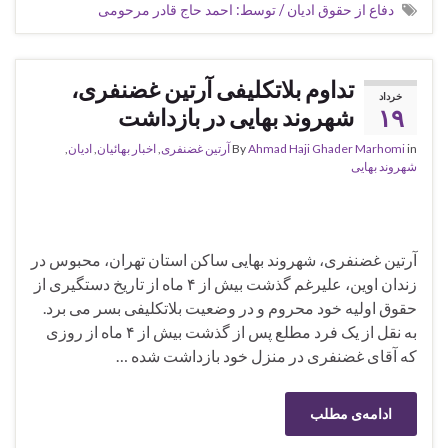
دفاع از حقوق ادیان / توسط: احمد حاج قادر مرحومی
تداوم بلاتکلیفی آرتین غضنفری،
خرداد
۱۹
شهروند بهایی در بازداشت
in
Ahmad Haji Ghader Marhomi
By
آرتین غضنفری
,
اخبار بهائیان
,
ادیان
,
شهروند بهایی
آرتین غضنفری، شهروند بهایی ساکن استان تهران، محبوس در
زندان اوین، علیرغم گذشت بیش از ۴ ماه از تاریخ دستگیری از
حقوق اولیه خود محروم و در وضعیت بلاتکلیفی بسر می برد.
به نقل از یک فرد مطلع پس از گذشت بیش از ۴ ماه از روزی
که آقای غضنفری در منزل خود بازداشت شده …
ادامه‌ی مطلب