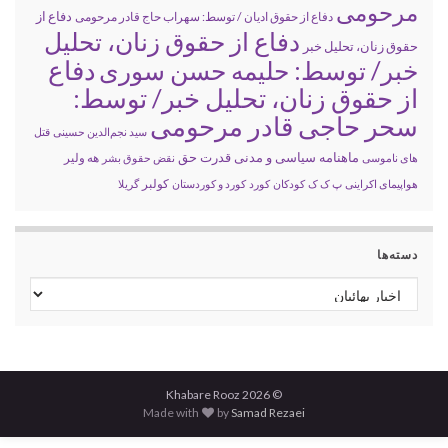
مرحومی
دفاع از
دفاع از حقوق ادیان / توسط: سهراب حاج قادر مرحومی
دفاع از حقوق زنان، تحلیل
حقوق زنان، تحلیل خبر
خبر/ توسط: حلیمه حسن سوری
دفاع
از حقوق زنان، تحلیل خبر/ توسط:
سحر حاجی قادر مرحومی
سید نجم‌الدین حسینی
قتل
ماهنامه سیاسی و مدنی قدرت حق
های ناموسی
نقض حقوق بشر
هه ولیر
کولبر
هواپیمای اکراینی
پ ک ک
کودکان
کورد
کورد و کوردستان
گریلا
دسته‌ها
دسته‌ها
© 2026 Khabare Rooz
Made with
by
Samad Rezaei