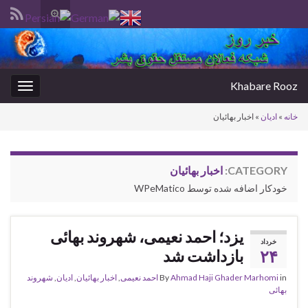
Toggle
search
Search for:
form
Khabare Rooz
oggle
gation
خانه
»
ادیان
»
اخبار بهائیان
CATEGORY:
اخبار بهائیان
خودکار اضافه شده توسط WPeMatico
یزد؛ احمد نعیمی، شهروند بهائی
خرداد
۲۴
بازداشت شد
in
Ahmad Haji Ghader Marhomi
By
احمد نعیمی
,
اخبار بهائیان
,
ادیان
,
شهروند
بهائی