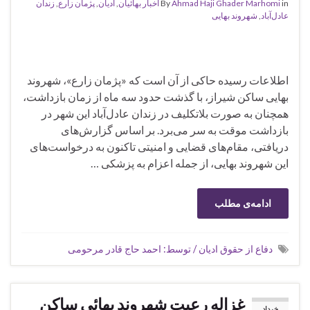
in
Ahmad Haji Ghader Marhomi
By
اخبار بهائیان
,
ادیان
,
پژمان زارع
,
زندان
عادل‌آباد
,
شهروند بهایی
اطلاعات رسیده حاکی از آن است که «پژمان زارع»، شهروند
بهایی ساکن شیراز، با گذشت حدود سه ماه از زمان بازداشت،
همچنان به صورت بلاتکلیف در زندان عادل‌آباد این شهر در
بازداشت موقت به سر می‌برد. بر اساس گزارش‌های
دریافتی، مقام‌های قضایی و امنیتی تاکنون به درخواست‌های
این شهروند بهایی، از جمله اعزام به پزشکی …
ادامه‌ی مطلب
دفاع از حقوق ادیان / توسط: احمد حاج قادر مرحومی
غزاله رعیت شهروند بهائی ساکن
خرداد