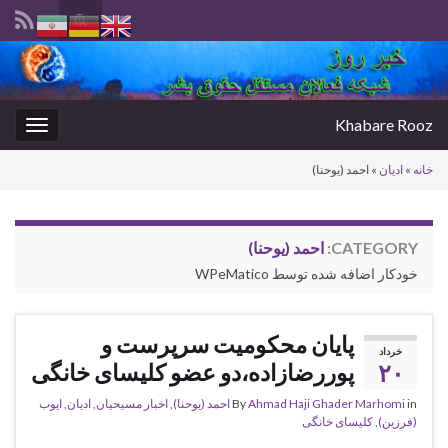
Toggle
search
Search for:
form
Khabare Rooz
oggle
gation
خانه
»
ادیان
»
احمد (یوحنا)
CATEGORY:
احمد (یوحنا)
خودکار اضافه شده توسط WPeMatico
پایان محکومیت سرپرست و
خرداد
۲۰
پوررضازاده،دو عضو کلیسای خانگی
in
Ahmad Haji Ghader Marhomi
By
احمد (یوحنا)
,
اخبار مسیحیان
,
ادیان
,
ایوب
(فرزین)
,
کلیسای خانگی