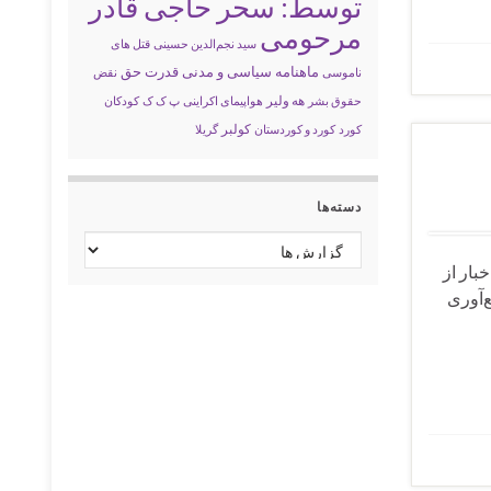
توسط: سحر حاجی قادر
مرحومی
سید نجم‌الدین حسینی
قتل های
ماهنامه سیاسی و مدنی قدرت حق
ناموسی
نقض
حقوق بشر
هه ولیر
هواپیمای اکراینی
پ ک ک
کودکان
کولبر
کورد
کورد و کوردستان
گریلا
دسته‌ها
دسته‌ها
 اخبار از
‌آوری