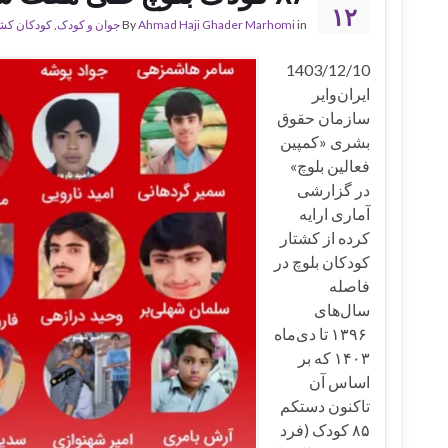
۱۲
in
Ahmad Haji Ghader Marhomi
By
جوان و کودک
,
کودکان کش
1403/12/10
ایران‌وایر
سازمان حقوق
بشری «کمپین
فعالین بلوچ»
در گزارشی
آماری ارایه
کرده از کشتار
کودکان بلوچ در
فاصله
سال‌های
۱۳۹۶ تا دی‌ماه
۱۴۰۳ که بر
اساس آن
تاکنون دستکم
۸۵ کودک (فرد