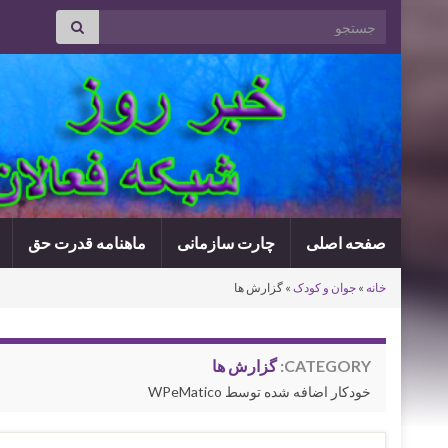
Search for:
صفحه اصلی
چارت سازمانی
ماهنامه قدرت حق
خانه
»
جوان و کودک
»
گزارش ها
CATEGORY:
گزارش ها
خودکار اضافه شده توسط WPeMatico