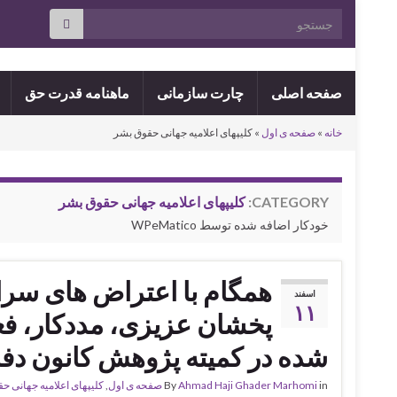
Search for:
صفحه اصلی
چارت سازمانی
ماهنامه قدرت حق
خانه
»
صفحه ی اول
»
کلیپهای اعلامیه جهانی حقوق بشر
CATEGORY:
کلیپهای اعلامیه جهانی حقوق بشر
خودکار اضافه شده توسط WPeMatico
همگام با اعتراض های سرا
اسفند
۱۱
پخشان عزیزی، مددکار، فع
شده در کمیته پژوهش کانون دفا
in
Ahmad Haji Ghader Marhomi
By
صفحه ی اول
,
کلیپهای اعلامیه جهانی ح