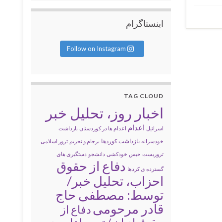
اینستاگرام
Follow on Instagram
TAG CLOUD
اخبار روز، تحلیل خبر
اعدام
اسرائیل
اعدام ها در کوردستان
بازداشت
بازداشت کوردها
خودسرانه
برجام و تحریم
ترور اسلامی
تروریست
حبس
خودکشی
دانشجو
دستگیری های
دفاع از حقوق
گسترده ی کردها
احزاب، تحلیل خبر/
توسط: مصطفی حاج
قادر مرحومی
دفاع از