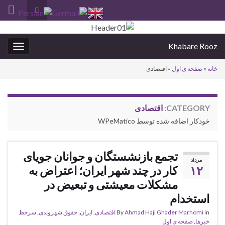
Toggle
search
Search for:
form
Khabare Rooz
oggle
gation
خانه
»
صفحه ی اول
»
اقتصادی
CATEGORY:
اقتصادی
خودکار اضافه شده توسط WPeMatico
تجمع بازنشستگان و جوانان جویای
مرداد
۱۲
کار در چند شهر ایران؛ اعتراض به
مشکلات معیشتی و تبعیض در
استخدام
in
Ahmad Haji Ghader Marhomi
By
اقتصادی
,
ايران
,
حقوق شهروندی
,
سرخط
خبرها
,
صفحه ی اول