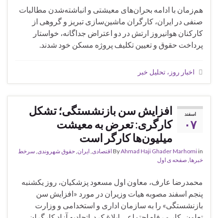
هم‌زمان با ادامه بحران‌های معیشتی و انباشته‌شدن مطالبات
صنفی در ایران، کارگران ماشین‌سازی تبریز و گروهی از
کارکنان هوانیروز ارتش در دو اعتراض جداگانه، خواستار
پرداخت حقوق و تعیین تکلیف پروژه مسکن خود شدند.
اخبار روز، تحلیل خبر
افزایش سن بازنشستگی؛ تشکل
اسفند
۰۷
کارگری: تعرض به معیشت
میلیون‌ها کارگر است
in
Ahmad Haji Ghader Marhomi
By
اقتصادی
,
ايران
,
حقوق شهروندی
,
سرخط
خبرها
,
صفحه ی اول
محمدرضا عارف، معاون اول مسعود پزشکیان، روز یکشنبه
پنجم اسفند مصوبه هیات وزیران در مورد «افزایش سن
بازنشستگی» را به سازمان اداری و استخدامی و وزارت
تعاون، کار و رفاه اجتماعی ابلاغ کرد. اتحادیه آزاد کارگران