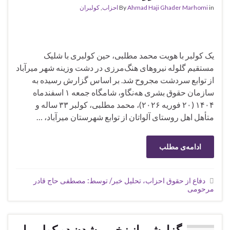
in
Ahmad Haji Ghader Marhomi
By
احزاب
,
کولبران
یک کولبر با هویت محمد مطلبی، حین کولبری با شلیک
مستقیم گلوله نیروهای هنگ‌مرزی در دشت وزینه شهر میرآباد
از توابع سردشت مجروح شد. بر اساس گزارش رسیده به
سازمان حقوق بشری هه‌نگاو، شامگاه جمعه ۱ اسفندماه
۱۴۰۴ (۲۰ فوریه ۲۰۲۶)، محمد مطلبی، کولبر ۳۳ ساله و
متأهل اهل روستای آلواتان از توابع شهرستان میرآباد، …
ادامه‌ی مطلب
دفاع از حقوق احزاب، تحلیل خبر/ توسط: مصطفی حاج قادر
مرحومی
گزارشی از زخمی شدن دو کولبر با