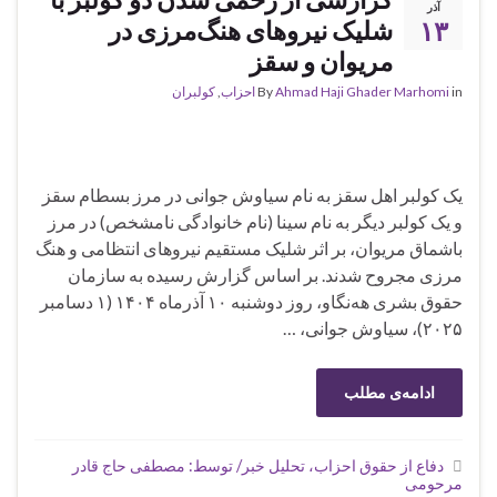
آذر
۱۳
شلیک نیروهای هنگ‌مرزی در
مریوان و سقز
in
Ahmad Haji Ghader Marhomi
By
احزاب
,
کولبران
یک کولبر اهل سقز به نام سیاوش جوانی در مرز بسطام سقز
و یک کولبر دیگر به نام سینا (نام خانوادگی نامشخص) در مرز
باشماق مریوان، بر اثر شلیک مستقیم نیروهای انتظامی و هنگ
مرزی مجروح شدند. بر اساس گزارش رسیده به سازمان
حقوق بشری هه‌نگاو، روز دو‌شنبه ١٠ آذرماه ١۴٠۴ (١ دسامبر
۲۰۲۵)، سیاوش جوانی، …
ادامه‌ی مطلب
دفاع از حقوق احزاب، تحلیل خبر/ توسط: مصطفی حاج قادر
مرحومی