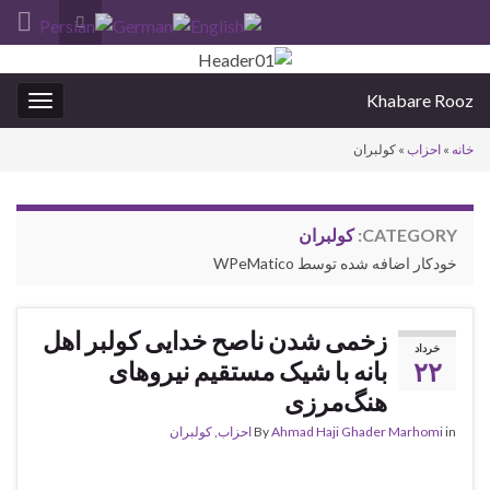
Toggle
search
Search for:
form
Khabare Rooz
oggle
gation
خانه
»
احزاب
»
کولبران
CATEGORY:
کولبران
خودکار اضافه شده توسط WPeMatico
زخمی شدن ناصح خدایی کولبر اهل
خرداد
۲۲
بانه با شیک مستقیم نیروهای
هنگ‌مرزی
in
Ahmad Haji Ghader Marhomi
By
احزاب
,
کولبران