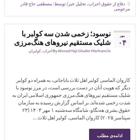
دفاع از حقوق احزاب، تحلیل خبر/ توسط: مصطفی حاج قادر
مرحومی
نوسود؛ زخمی شدن سە کولبر با
مهر
۰۴
شلیک مستقیم نیروهای هنگ‌مرزی
in
Ahmad Haji Ghader Marhomi
By
احزاب
,
کولبران
کاروان الماسی کولبر اهل ثلاث باباجانی، به همراه دو کولبر
دیگر که هویت آنان در دست بررسی است، در مرز نوسود با
شلیک مستقیم نیروهای هنگ‌مرزی جمهوری اسلامی ایران به
شدت زخمی شده‌اند. بر اساس گزارش رسیده به سازمان
حقوق بشری هه‌نگاو، شامگاه سەشنبە ١ مهر ١۴٠۴ (٢٣
سپتامبر ٢٠٢۵) کاروان الماسی، کولبر اهل ثلاث …
ادامه‌ی مطلب