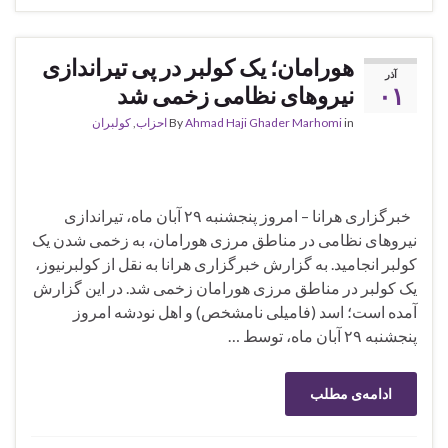
هورامان؛ یک کولبر در پی تیراندازی
آذر
۰۱
نیروهای نظامی زخمی شد
in
Ahmad Haji Ghader Marhomi
By
احزاب
,
کولبران
خبرگزاری هرانا – امروز پنجشنبه ۲۹ آبان ماه، تیراندازی
نیروهای نظامی در مناطق مرزی هورامان، به زخمی شدن یک
کولبر انجامید. به گزارش خبرگزاری هرانا به نقل از کولبرنیوز،
یک کولبر در مناطق مرزی هورامان زخمی شد. در این گزارش
آمده است؛ اسد (فامیلی نامشخص) و اهل نودشه امروز
پنجشنبه ۲۹ آبان ماه، توسط …
ادامه‌ی مطلب