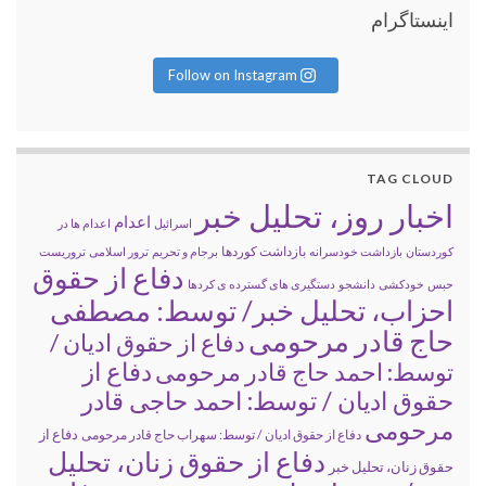
اینستاگرام
Follow on Instagram
TAG CLOUD
اخبار روز، تحلیل خبر
اعدام
اسرائیل
اعدام ها در
بازداشت کوردها
کوردستان
بازداشت خودسرانه
برجام و تحریم
ترور اسلامی
تروریست
دفاع از حقوق
حبس
خودکشی
دانشجو
دستگیری های گسترده ی کردها
احزاب، تحلیل خبر/ توسط: مصطفی
حاج قادر مرحومی
دفاع از حقوق ادیان /
دفاع از
توسط: احمد حاج قادر مرحومی
حقوق ادیان / توسط: احمد حاجی قادر
مرحومی
دفاع از
دفاع از حقوق ادیان / توسط: سهراب حاج قادر مرحومی
دفاع از حقوق زنان، تحلیل
حقوق زنان، تحلیل خبر