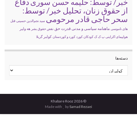
خبر/ توسط: حلیمه حسن سوری
دفاع
از حقوق زنان، تحلیل خبر/ توسط:
سحر حاجی قادر مرحومی
سید نجم‌الدین حسینی
قتل
ماهنامه سیاسی و مدنی قدرت حق
های ناموسی
نقض حقوق بشر
هه ولیر
کولبر
هواپیمای اکراینی
پ ک ک
کودکان
کورد
کورد و کوردستان
گریلا
دسته‌ها
دسته‌ها
© 2026 Khabare Rooz
Made with
by
Samad Rezaei