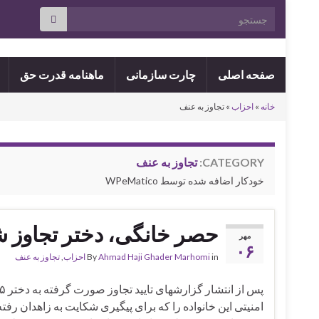
Search for:
صفحه اصلی
چارت سازمانی
ماهنامه قدرت حق
خانه
»
احزاب
»
تجاوز به عنف
CATEGORY:
تجاوز به عنف
خودکار اضافه شده توسط WPeMatico
حصر خانگی، دختر تجاوز ش
مهر
۰۶
in
Ahmad Haji Ghader Marhomi
By
احزاب
,
تجاوز به عنف
امنیتی این خانواده را که برای پیگیری شکایت به زاهدان رفت