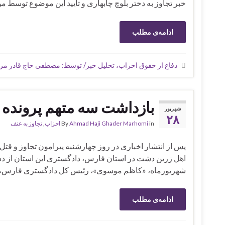
خبر تجاوز به دختر بلوچ چابهاری و تایید این موضوع توسط م
ادامه‌ی مطلب
دفاع از حقوق احزاب، تحلیل خبر/ توسط: مصطفی حاج قادر م
بازداشت سه متهم پرونده ت
شهریور
۲۸
in
Ahmad Haji Ghader Marhomi
By
احزاب
,
تجاوز به عنف
پس از انتشار اخباری در روز چهارشنبه پیرامون تجاوز و قت
شهریورماه، «کاظم موسوی»، رئیس کل دادگستری فارس، خ
ادامه‌ی مطلب