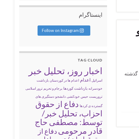
اینستاگرام
Follow on Instagram
TAG CLOUD
اخبار روز، تحلیل خبر
ماه گذشته
اعدام
اسرائیل
اعدام ها در کوردستان
بازداشت
بازداشت کوردها
خودسرانه
برجام و تحریم
ترور اسلامی
تروریست
حبس
خودکشی
دانشجو
دستگیری های
دفاع از حقوق
گسترده ی کردها
احزاب، تحلیل خبر/
توسط: مصطفی حاج
قادر مرحومی
دفاع از