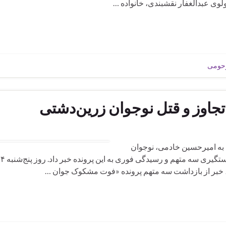
ولوی عبدالغفار نقشبندی، خانواده …
رحومی
جاوز و قتل نوجوان زرین‌دشتی
ل به امیرحسین خادمی، نوجوان
اهل زرین دشت در استان فارس، دادگستری این استان از دستگیری سه متهم 
بر از بازداشت سه متهم پرونده «فوت مشکوک جوان …