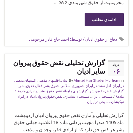
محرومیت از حقوق شهروندی 2 36 …
ادامه‌ی مطلب
دفاع از حقوق ادیان / توسط: احمد حاج قادر مرحومی
گزارش تحلیلی نقض حقوق پیروان
خرداد
۰۶
سایر ادیان
in
Ahmad Haji Ghader Marhomi
By
ادیان
,
اقلیتهای مذهبی
,
اقلیتهای مذهبی
در ایران
,
اهل سنت در ایران
,
جمهوری اسلامی
,
حقوق بشر
,
فعال حقوق بشر
,
گزارش نقض حقوق بشر
,
گزارشهای ماهیانه نقض حقوق بشر در ایران
,
ماده 18
,
ماده۱۸
,
مسیحیان ایران
,
مسیحیان تبشیری
,
نقض حقوق پیروان ادیان در ایران
,
نوکیشان مسیحی در ایران
گزارش تحلیلی وآماری نقض حقوق پیروان ادیان اردیبهشت
ماه 1405 صدرا مجیب ‌یزدانی ماده 18 اعلامیه جهانی حقوق
بشر هر کس حق دارد که از آزادی فکر، وجدان و مذهب