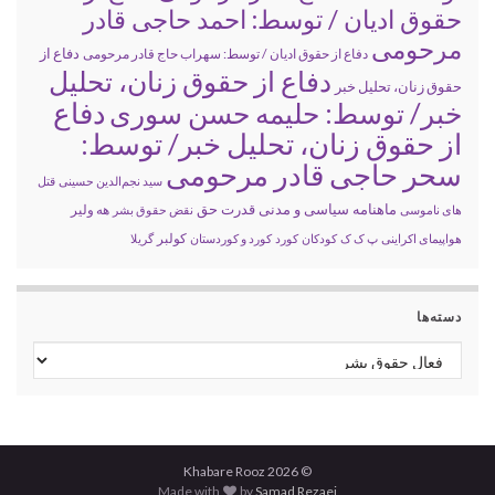
حقوق ادیان / توسط: احمد حاجی قادر
مرحومی
دفاع از
دفاع از حقوق ادیان / توسط: سهراب حاج قادر مرحومی
دفاع از حقوق زنان، تحلیل
حقوق زنان، تحلیل خبر
خبر/ توسط: حلیمه حسن سوری
دفاع
از حقوق زنان، تحلیل خبر/ توسط:
سحر حاجی قادر مرحومی
سید نجم‌الدین حسینی
قتل
ماهنامه سیاسی و مدنی قدرت حق
های ناموسی
نقض حقوق بشر
هه ولیر
کولبر
هواپیمای اکراینی
پ ک ک
کودکان
کورد
کورد و کوردستان
گریلا
دسته‌ها
دسته‌ها
© 2026 Khabare Rooz
Made with
by
Samad Rezaei