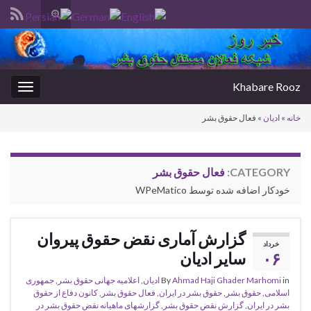
Toggle
search
Search for:
form
Khabare Rooz
oggle
gation
خانه
»
ادیان
»
فعال حقوق بشر
CATEGORY:
فعال حقوق بشر
خودکار اضافه شده توسط WPeMatico
گزارش آماری نقض حقوق پیروان
خرداد
۰۶
سایر ادیان
in
Ahmad Haji Ghader Marhomi
By
ادیان
,
اعلامیه جهانی حقوق بشر
,
جمهوری
اسلامی
,
حقوق بشر
,
حقوق بشر در ایران
,
فعال حقوق بشر
,
کانون دفاع از حقوق
بشر در ایران
,
گزارش نقض حقوق بشر
,
گزارشهای ماهیانه نقض حقوق بشر در