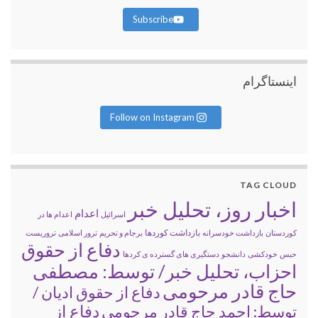
Subscribe
اینستاگرام
Follow on Instagram
TAG CLOUD
اخبار روز، تحلیل خبر
اعدام
اسرائیل
اعدام ها در
بازداشت کوردها
کوردستان
بازداشت خودسرانه
برجام و تحریم
ترور اسلامی
تروریست
دفاع از حقوق
حبس
خودکشی
دانشجو
دستگیری های گسترده ی کردها
احزاب، تحلیل خبر/ توسط: مصطفی
حاج قادر مرحومی
دفاع از حقوق ادیان /
دفاع از
توسط: احمد حاج قادر مرحومی