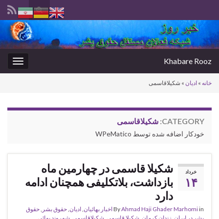
Toggle
search
Search for:
form
Khabare Rooz
oggle
gation
خانه
»
ادیان
»
شکیلاقاسمی
CATEGORY:
شکیلاقاسمی
خودکار اضافه شده توسط WPeMatico
شکیلا قاسمی در چهارمین ماه
خرداد
۱۴
بازداشت، بلاتکلیفی همچنان ادامه
دارد
in
Ahmad Haji Ghader Marhomi
By
اخبار بهائیان
,
ادیان
,
حقوق بشر
,
حقوق
بشر در ایران
,
زندان کرمان
,
شکیلا قاسمی
,
شکیلاقاسمی
,
شهروند بهائی