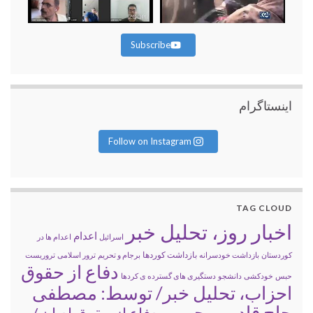
Subscribe
اینستاگرام
Follow on Instagram
TAG CLOUD
اخبار روز، تحلیل خبر
اعدام
اسرائیل
اعدام ها در
بازداشت کوردها
کوردستان
بازداشت خودسرانه
برجام و تحریم
ترور اسلامی
تروریست
دفاع از حقوق
حبس
خودکشی
دانشجو
دستگیری های گسترده ی کردها
احزاب، تحلیل خبر/ توسط: مصطفی
حاج قادر مرحومی